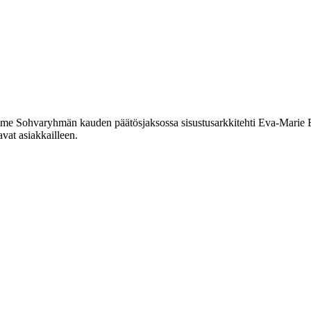
imme Sohvaryhmän kauden päätösjaksossa sisustusarkkitehti Eva-Marie E
avat asiakkailleen.